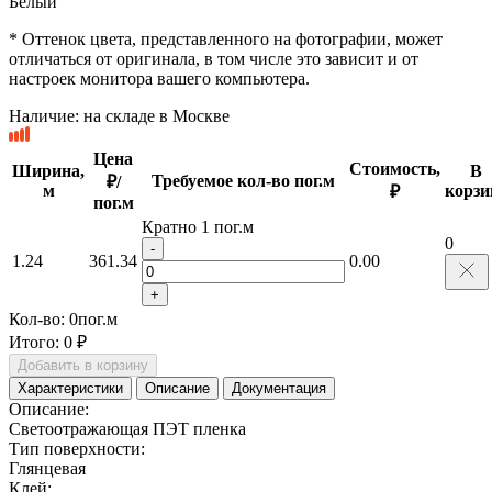
Белый
* Оттенок цвета, представленного на фотографии, может
отличаться от оригинала, в том числе это зависит и от
настроек монитора вашего компьютера.
Наличие:
на складе в Москве
Цена
Стоимость,
Ширина,
В
Требуемое кол-во пог.м
₽/
м
корзи
₽
пог.м
Кратно 1 пог.м
0
-
1.24
361.34
0.00
+
Кол-во:
0
пог.м
Итого:
0 ₽
Добавить в корзину
Характеристики
Описание
Документация
Описание:
Светоотражающая ПЭТ пленка
Тип поверхности:
Глянцевая
Клей: