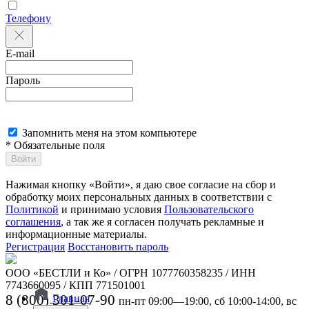
Телефону
E-mail
Пароль
Запомнить меня на этом компьютере
* Обязательные поля
Войти
Нажимая кнопку «Войти», я даю свое согласие на сбор и
обработку моих персональных данных в соответствии с
Политикой
и принимаю условия
Пользовательского
соглашения
, а так же я согласен получать рекламные и
информационные материалы.
Регистрация
Восстановить пароль
ООО «БЕСТЛИ и Ко» / ОГРН 1077760358235 / ИНН
7743660095 / КПП 771501001
8 (800) 301-07-90
Главная
пн-пт 09:00—19:00, сб 10:00-14:00, вс