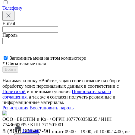
Телефону
E-mail
Пароль
Запомнить меня на этом компьютере
* Обязательные поля
Войти
Нажимая кнопку «Войти», я даю свое согласие на сбор и
обработку моих персональных данных в соответствии с
Политикой
и принимаю условия
Пользовательского
соглашения
, а так же я согласен получать рекламные и
информационные материалы.
Регистрация
Восстановить пароль
ООО «БЕСТЛИ и Ко» / ОГРН 1077760358235 / ИНН
7743660095 / КПП 771501001
8 (800) 301-07-90
Главная
пн-пт 09:00—19:00, сб 10:00-14:00, вс