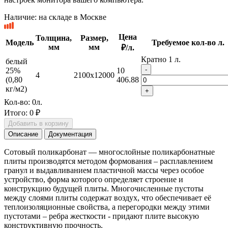
Наличие:
на складе в Москве
Цена
Толщина,
Размер,
Модель
Требуемое кол-во л.
мм
мм
₽/л.
Кратно 1 л.
белый
-
25%
10
4
2100x12000
(0,80
406.88
кг/м2)
+
Кол-во:
0
л.
Итого:
0 ₽
Добавить в корзину
Описание
Документация
Сотовый поликарбонат — многослойные поликарбонатные
плиты производятся методом формования – расплавлением
гранул и выдавливанием пластичной массы через особое
устройство, форма которого определяет строение и
конструкцию будущей плиты. Многочисленные пустоты
между слоями плиты содержат воздух, что обеспечивает её
теплоизоляционные свойства, а перегородки между этими
пустотами – ребра жесткости ‐ придают плите высокую
конструктивную прочность.