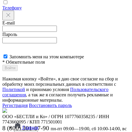
Телефону
E-mail
Пароль
Запомнить меня на этом компьютере
* Обязательные поля
Войти
Нажимая кнопку «Войти», я даю свое согласие на сбор и
обработку моих персональных данных в соответствии с
Политикой
и принимаю условия
Пользовательского
соглашения
, а так же я согласен получать рекламные и
информационные материалы.
Регистрация
Восстановить пароль
ООО «БЕСТЛИ и Ко» / ОГРН 1077760358235 / ИНН
7743660095 / КПП 771501001
8 (800) 301-07-90
Главная
пн-пт 09:00—19:00, сб 10:00-14:00, вс