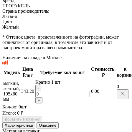
Бренд:
ПРОРАКЕЛЬ
Страна производитель:
Латвия
Цвет:
Жёлтый
* Оттенок цвета, представленного на фотографии, может
отличаться от оригинала, в том числе это зависит и от
настроек монитора вашего компьютера.
Наличие:
на складе в Москве
Цена
Стоимость,
В
Модель
Требуемое кол-во шт
корзин
₽/шт
₽
Кратно 1 шт
мягкий,
0
-
желтый,
343.20
0.00
195х60
мм
+
Кол-во:
0
шт
Итого:
0 ₽
Добавить в корзину
Характеристики
Описание
Материал вставки: