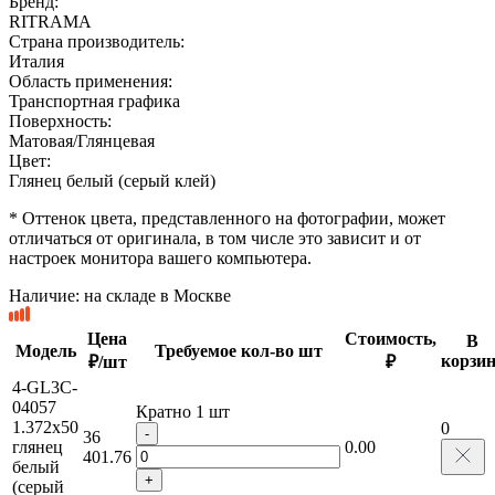
Бренд:
RITRAMA
Страна производитель:
Италия
Область применения:
Транспортная графика
Поверхность:
Матовая/Глянцевая
Цвет:
Глянец белый (серый клей)
* Оттенок цвета, представленного на фотографии, может
отличаться от оригинала, в том числе это зависит и от
настроек монитора вашего компьютера.
Наличие:
на складе в Москве
Цена
Стоимость,
В
Модель
Требуемое кол-во шт
корзин
₽/шт
₽
4-GL3C-
04057
Кратно 1 шт
1.372x50
0
-
36
глянец
0.00
401.76
белый
+
(серый