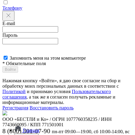
Телефону
E-mail
Пароль
Запомнить меня на этом компьютере
* Обязательные поля
Войти
Нажимая кнопку «Войти», я даю свое согласие на сбор и
обработку моих персональных данных в соответствии с
Политикой
и принимаю условия
Пользовательского
соглашения
, а так же я согласен получать рекламные и
информационные материалы.
Регистрация
Восстановить пароль
ООО «БЕСТЛИ и Ко» / ОГРН 1077760358235 / ИНН
7743660095 / КПП 771501001
8 (800) 301-07-90
Главная
пн-пт 09:00—19:00, сб 10:00-14:00, вс