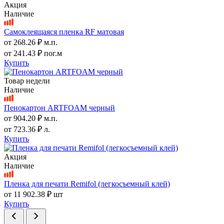
Акция
Наличие
Самоклеящаяся пленка RF матовая
от
268.26 ₽
м.п.
от
241.43 ₽
пог.м
Купить
Товар недели
Наличие
Пенокартон ARTFOAM черный
от
904.20 ₽
м.п.
от
723.36 ₽
л.
Купить
Акция
Наличие
Пленка для печати Remifol (легкосъемный клей)
от
11 902.38 ₽
шт
Купить