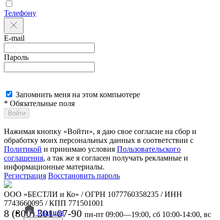
Телефону
E-mail
Пароль
Запомнить меня на этом компьютере
* Обязательные поля
Войти
Нажимая кнопку «Войти», я даю свое согласие на сбор и
обработку моих персональных данных в соответствии с
Политикой
и принимаю условия
Пользовательского
соглашения
, а так же я согласен получать рекламные и
информационные материалы.
Регистрация
Восстановить пароль
ООО «БЕСТЛИ и Ко» / ОГРН 1077760358235 / ИНН
7743660095 / КПП 771501001
8 (800) 301-07-90
Главная
пн-пт 09:00—19:00, сб 10:00-14:00, вс