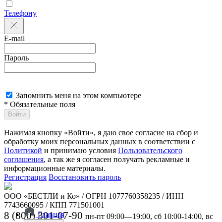
Телефону
E-mail
Пароль
Запомнить меня на этом компьютере
* Обязательные поля
Войти
Нажимая кнопку «Войти», я даю свое согласие на сбор и
обработку моих персональных данных в соответствии с
Политикой
и принимаю условия
Пользовательского
соглашения
, а так же я согласен получать рекламные и
информационные материалы.
Регистрация
Восстановить пароль
ООО «БЕСТЛИ и Ко» / ОГРН 1077760358235 / ИНН
7743660095 / КПП 771501001
8 (800) 301-07-90
Главная
пн-пт 09:00—19:00, сб 10:00-14:00, вс