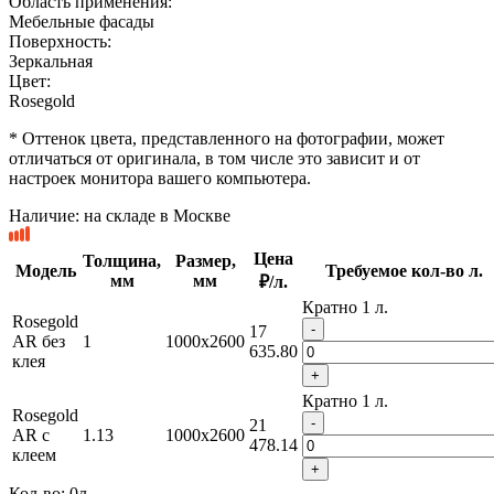
Область применения:
Мебельные фасады
Поверхность:
Зеркальная
Цвет:
Rosegold
* Оттенок цвета, представленного на фотографии, может
отличаться от оригинала, в том числе это зависит и от
настроек монитора вашего компьютера.
Наличие:
на складе в Москве
Цена
Толщина,
Размер,
Модель
Требуемое кол-во л.
мм
мм
₽/л.
Кратно 1 л.
Rosegold
-
17
AR без
1
1000x2600
635.80
клея
+
Кратно 1 л.
Rosegold
-
21
AR c
1.13
1000x2600
478.14
клеем
+
Кол-во:
0
л.