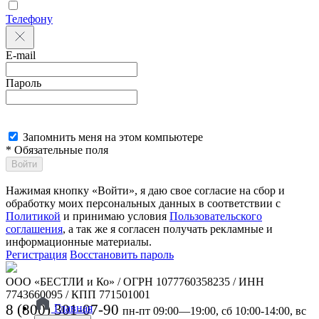
Телефону
E-mail
Пароль
Запомнить меня на этом компьютере
* Обязательные поля
Войти
Нажимая кнопку «Войти», я даю свое согласие на сбор и
обработку моих персональных данных в соответствии с
Политикой
и принимаю условия
Пользовательского
соглашения
, а так же я согласен получать рекламные и
информационные материалы.
Регистрация
Восстановить пароль
ООО «БЕСТЛИ и Ко» / ОГРН 1077760358235 / ИНН
7743660095 / КПП 771501001
8 (800) 301-07-90
Главная
пн-пт 09:00—19:00, сб 10:00-14:00, вс