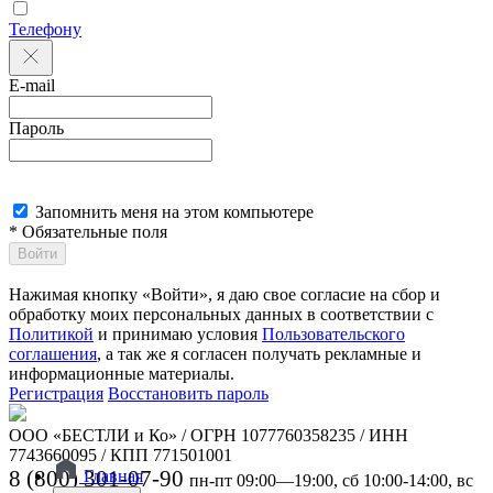
Телефону
E-mail
Пароль
Запомнить меня на этом компьютере
* Обязательные поля
Войти
Нажимая кнопку «Войти», я даю свое согласие на сбор и
обработку моих персональных данных в соответствии с
Политикой
и принимаю условия
Пользовательского
соглашения
, а так же я согласен получать рекламные и
информационные материалы.
Регистрация
Восстановить пароль
ООО «БЕСТЛИ и Ко» / ОГРН 1077760358235 / ИНН
7743660095 / КПП 771501001
8 (800) 301-07-90
Главная
пн-пт 09:00—19:00, сб 10:00-14:00, вс