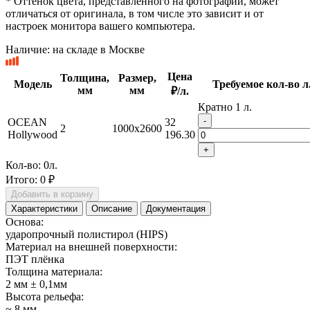
* Оттенок цвета, представленного на фотографии, может
отличаться от оригинала, в том числе это зависит и от
настроек монитора вашего компьютера.
Наличие:
на складе в Москве
Цена
Толщина,
Размер,
Модель
Требуемое кол-во л
мм
мм
₽/л.
Кратно 1 л.
-
OCEAN
32
2
1000x2600
Hollywood
196.30
+
Кол-во:
0
л.
Итого:
0 ₽
Добавить в корзину
Характеристики
Описание
Документация
Основа:
ударопрочный полистирол (HIPS)
Материал на внешней поверхности:
ПЭТ плёнка
Толщина материала:
2 мм ± 0,1мм
Высота рельефа:
~ 8 мм