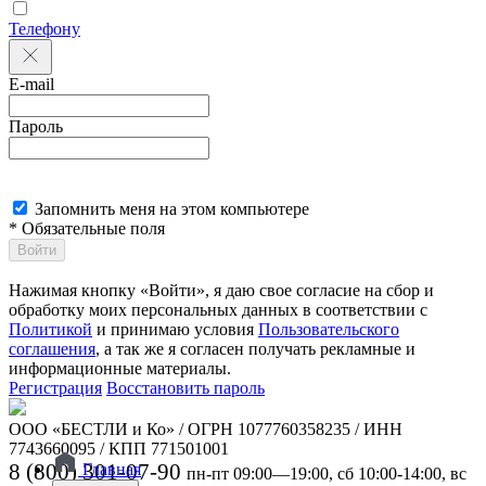
Телефону
E-mail
Пароль
Запомнить меня на этом компьютере
* Обязательные поля
Войти
Нажимая кнопку «Войти», я даю свое согласие на сбор и
обработку моих персональных данных в соответствии с
Политикой
и принимаю условия
Пользовательского
соглашения
, а так же я согласен получать рекламные и
информационные материалы.
Регистрация
Восстановить пароль
ООО «БЕСТЛИ и Ко» / ОГРН 1077760358235 / ИНН
7743660095 / КПП 771501001
8 (800) 301-07-90
Главная
пн-пт 09:00—19:00, сб 10:00-14:00, вс