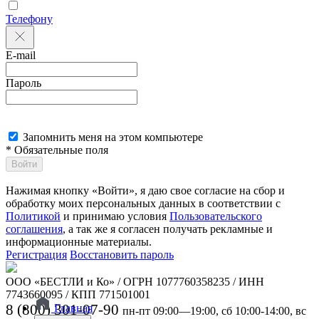
Телефону
E-mail
Пароль
Запомнить меня на этом компьютере
* Обязательные поля
Войти
Нажимая кнопку «Войти», я даю свое согласие на сбор и
обработку моих персональных данных в соответствии с
Политикой
и принимаю условия
Пользовательского
соглашения
, а так же я согласен получать рекламные и
информационные материалы.
Регистрация
Восстановить пароль
ООО «БЕСТЛИ и Ко» / ОГРН 1077760358235 / ИНН
7743660095 / КПП 771501001
8 (800) 301-07-90
Главная
пн-пт 09:00—19:00, сб 10:00-14:00, вс