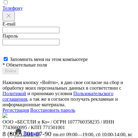
Телефону
E-mail
Пароль
Запомнить меня на этом компьютере
* Обязательные поля
Войти
Нажимая кнопку «Войти», я даю свое согласие на сбор и
обработку моих персональных данных в соответствии с
Политикой
и принимаю условия
Пользовательского
соглашения
, а так же я согласен получать рекламные и
информационные материалы.
Регистрация
Восстановить пароль
ООО «БЕСТЛИ и Ко» / ОГРН 1077760358235 / ИНН
7743660095 / КПП 771501001
8 (800) 301-07-90
Главная
пн-пт 09:00—19:00, сб 10:00-14:00, вс