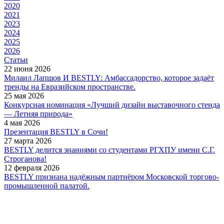
2020
2021
2023
2024
2025
2026
Статьи
22 июня 2026
Милаил Лапшов И BESTLY: Амбассадорство, которое задаёт
тренды на Евразийском пространстве.
25 мая 2026
Конкурсная номинация «Лучший дизайн выставочного стенда
— Летняя природа»
4 мая 2026
Презентация BESTLY в Сочи!
27 марта 2026
BESTLY делится знаниями со студентами РГХПУ имени С.Г.
Строганова!
12 февраля 2026
BESTLY признана надёжным партнёром Московской торгово-
промышленной палатой.