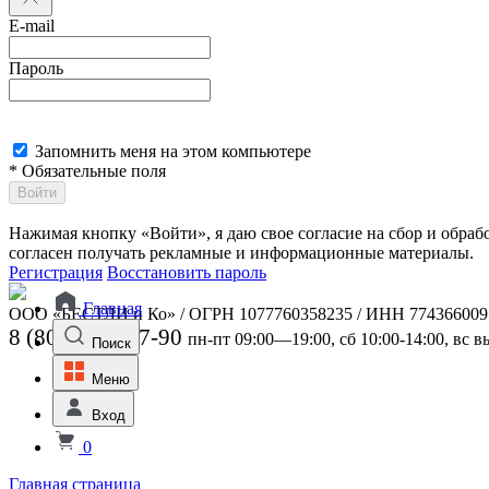
E-mail
Пароль
Запомнить меня на этом компьютере
* Обязательные поля
Войти
Нажимая кнопку «Войти», я даю свое согласие на сбор и обра
согласен получать рекламные и информационные материалы.
Регистрация
Восстановить пароль
Главная
ООО «БЕСТЛИ и Ко» / ОГРН 1077760358235 / ИНН 774366009
8 (800) 301-07-90
пн-пт 09:00—19:00, сб 10:00-14:00, вс 
Поиск
Меню
Вход
0
Главная страница