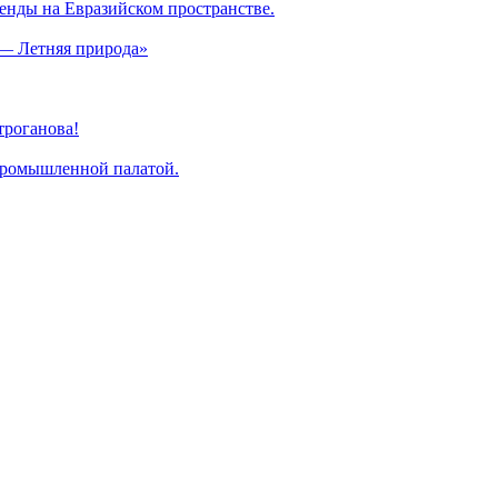
енды на Евразийском пространстве.
— Летняя природа»
троганова!
промышленной палатой.