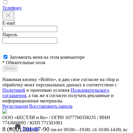
Телефону
E-mail
Пароль
Запомнить меня на этом компьютере
* Обязательные поля
Войти
Нажимая кнопку «Войти», я даю свое согласие на сбор и
обработку моих персональных данных в соответствии с
Политикой
и принимаю условия
Пользовательского
соглашения
, а так же я согласен получать рекламные и
информационные материалы.
Регистрация
Восстановить пароль
ООО «БЕСТЛИ и Ко» / ОГРН 1077760358235 / ИНН
7743660095 / КПП 771501001
8 (800) 301-07-90
Главная
пн-пт 09:00—19:00, сб 10:00-14:00, вс