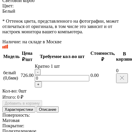
Световой короб
Цвет:
Белый
* Оттенок цвета, представленного на фотографии, может
отличаться от оригинала, в том числе это зависит и от
настроек монитора вашего компьютера.
Наличие:
на складе в Москве
Цена
Стоимость,
В
Модель
Требуемое кол-во шт
корзин
₽/шт
₽
Кратно 1 шт
0
-
белый
726.00
0.00
(0,6мм)
+
Кол-во:
0
шт
Итого:
0 ₽
Добавить в корзину
Характеристики
Описание
Поверхность:
Матовая
Покрытие:
Полиэтиленовое