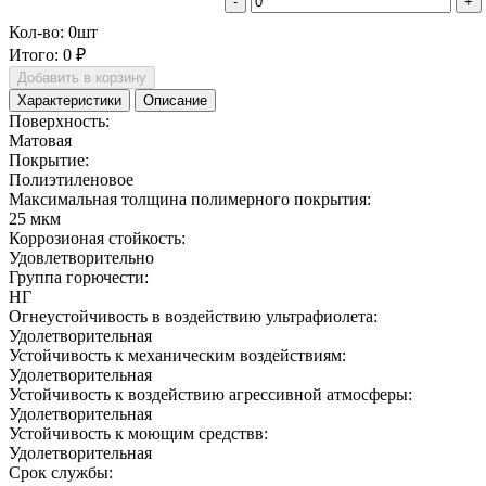
-
+
Кол-во:
0
шт
Итого:
0 ₽
Добавить в корзину
Характеристики
Описание
Поверхность:
Матовая
Покрытие:
Полиэтиленовое
Максимальная толщина полимерного покрытия:
25 мкм
Коррозионая стойкость:
Удовлетворительно
Группа горючести:
НГ
Огнеустойчивость в воздействию ультрафиолета:
Удолетворительная
Устойчивость к механическим воздействиям:
Удолетворительная
Устойчивость к воздействию агрессивной атмосферы:
Удолетворительная
Устойчивость к моющим средствв:
Удолетворительная
Срок службы: