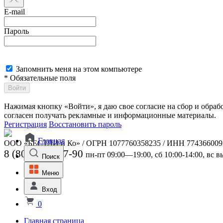
E-mail
Пароль
Запомнить меня на этом компьютере
* Обязательные поля
Войти
Нажимая кнопку «Войти», я даю свое согласие на сбор и обра
согласен получать рекламные и информационные материалы.
Регистрация
Восстановить пароль
Главная
ООО «БЕСТЛИ и Ко» / ОГРН 1077760358235 / ИНН 774366009
8 (800) 301-07-90
пн-пт 09:00—19:00, сб 10:00-14:00, вс 
Поиск
Меню
Вход
0
Главная страница