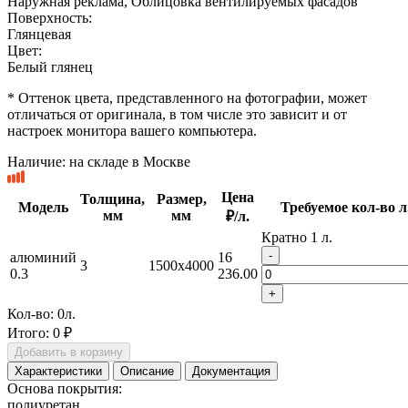
Наружная реклама, Облицовка вентилируемых фасадов
Поверхность:
Глянцевая
Цвет:
Белый глянец
* Оттенок цвета, представленного на фотографии, может
отличаться от оригинала, в том числе это зависит и от
настроек монитора вашего компьютера.
Наличие:
на складе в Москве
Цена
Толщина,
Размер,
Модель
Требуемое кол-во л
мм
мм
₽/л.
Кратно 1 л.
-
алюминий
16
3
1500x4000
0.3
236.00
+
Кол-во:
0
л.
Итого:
0 ₽
Добавить в корзину
Характеристики
Описание
Документация
Основа покрытия:
полиуретан