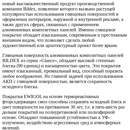
новый высококачественный продукт производственной
компании Bildex, появление которого вызвано растущей
популярностью использования глянцевых поверхностей в
оформлении интерьеров, наружной и внутренней рекламе, а
также других сферах, связанных с применением
алюминиевых композитных панелей. Именно глянцевое
покрытие обладает изысканным, современным и престижным
внешним видом, что позволяет сделать любой
художественный или архитектурный проект более ярким.
Глянцевая поверхность алюминиевых композитных панелей
BILDEX из серии «Glance», обладает высокой степенью
блеска (90 единиц) и насыщенностью цвета. Эти покрытия
имеют изысканный, премиальный вид, способный поразить
любое воображение. Но главной задачей при использовании
АКП с глянцевой поверхностью, является сохранность
исходного блеска.
Покрытия EWIGOL на основе термореактивных
фторсодержащих смол способны сохранять исходный блеск и
цвет поверхности на протяжении 30 лет, т.е. в пять-шесть раз
дольше покрытий на полиуретановой или полиэфирной
основе. Обладают повышенной устойчивостью к УФ-
излучению, воздействию агрессивных сред и атмосферных
явлений.