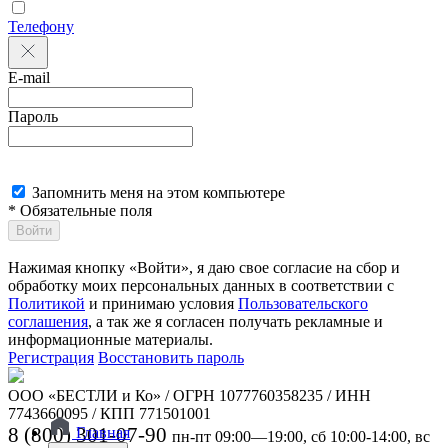
Телефону
E-mail
Пароль
Запомнить меня на этом компьютере
* Обязательные поля
Войти
Нажимая кнопку «Войти», я даю свое согласие на сбор и
обработку моих персональных данных в соответствии с
Политикой
и принимаю условия
Пользовательского
соглашения
, а так же я согласен получать рекламные и
информационные материалы.
Регистрация
Восстановить пароль
ООО «БЕСТЛИ и Ко» / ОГРН 1077760358235 / ИНН
7743660095 / КПП 771501001
8 (800) 301-07-90
Главная
пн-пт 09:00—19:00, сб 10:00-14:00, вс