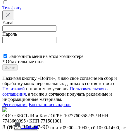
Телефону
E-mail
Пароль
Запомнить меня на этом компьютере
* Обязательные поля
Войти
Нажимая кнопку «Войти», я даю свое согласие на сбор и
обработку моих персональных данных в соответствии с
Политикой
и принимаю условия
Пользовательского
соглашения
, а так же я согласен получать рекламные и
информационные материалы.
Регистрация
Восстановить пароль
ООО «БЕСТЛИ и Ко» / ОГРН 1077760358235 / ИНН
7743660095 / КПП 771501001
8 (800) 301-07-90
Главная
пн-пт 09:00—19:00, сб 10:00-14:00, вс