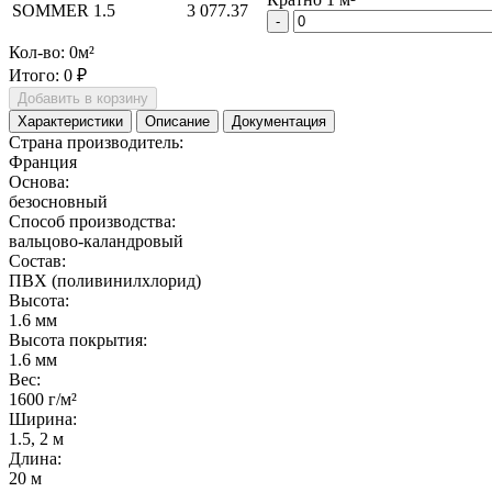
SOMMER
1.5
3 077.37
-
Кол-во:
0
м²
Итого:
0 ₽
Добавить в корзину
Характеристики
Описание
Документация
Страна производитель:
Франция
Основа:
безосновный
Способ производства:
вальцово-каландровый
Состав:
ПВХ (поливинилхлорид)
Высота:
1.6 мм
Высота покрытия:
1.6 мм
Вес:
1600 г/м²
Ширина:
1.5, 2 м
Длина:
20 м