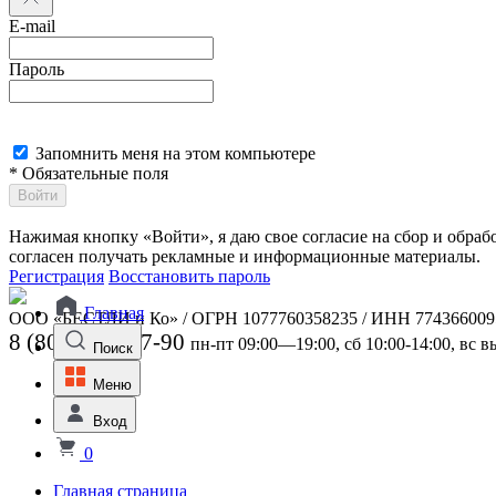
E-mail
Пароль
Запомнить меня на этом компьютере
* Обязательные поля
Войти
Нажимая кнопку «Войти», я даю свое согласие на сбор и обра
согласен получать рекламные и информационные материалы.
Регистрация
Восстановить пароль
Главная
ООО «БЕСТЛИ и Ко» / ОГРН 1077760358235 / ИНН 774366009
8 (800) 301-07-90
пн-пт 09:00—19:00, сб 10:00-14:00, вс 
Поиск
Меню
Вход
0
Главная страница