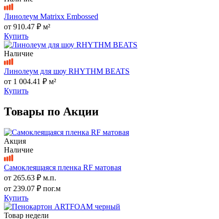
Линолеум Matrixx Embossed
от
910.47 ₽
м²
Купить
Наличие
Линолеум для шоу RHYTHM BEATS
от
1 004.41 ₽
м²
Купить
Товары по Акции
Акция
Наличие
Самоклеящаяся пленка RF матовая
от
265.63 ₽
м.п.
от
239.07 ₽
пог.м
Купить
Товар недели