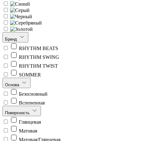
Бренд
RHYTHM BEATS
RHYTHM SWING
RHYTHM TWIST
SOMMER
Основа
Безосновный
Вспененная
Поверхность
Глянцевая
Матовая
Матовая/Глянцевая