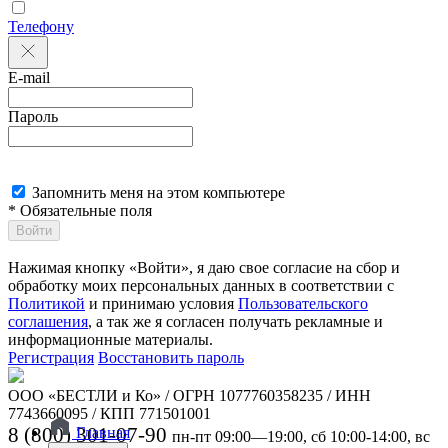
Телефону
E-mail
Пароль
Запомнить меня на этом компьютере
* Обязательные поля
Войти
Нажимая кнопку «Войти», я даю свое согласие на сбор и
обработку моих персональных данных в соответствии с
Политикой
и принимаю условия
Пользовательского
соглашения
, а так же я согласен получать рекламные и
информационные материалы.
Регистрация
Восстановить пароль
ООО «БЕСТЛИ и Ко» / ОГРН 1077760358235 / ИНН
7743660095 / КПП 771501001
8 (800) 301-07-90
Главная
пн-пт 09:00—19:00, сб 10:00-14:00, вс