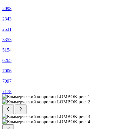
2098
2343
2531
3353
5154
6265
7006
7097
7178