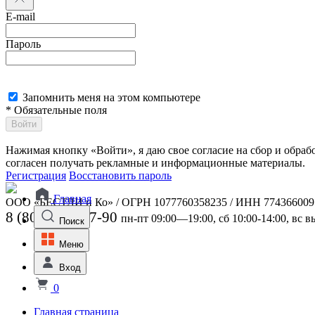
E-mail
Пароль
Запомнить меня на этом компьютере
* Обязательные поля
Войти
Нажимая кнопку «Войти», я даю свое согласие на сбор и обра
согласен получать рекламные и информационные материалы.
Регистрация
Восстановить пароль
Главная
ООО «БЕСТЛИ и Ко» / ОГРН 1077760358235 / ИНН 774366009
8 (800) 301-07-90
пн-пт 09:00—19:00, сб 10:00-14:00, вс 
Поиск
Меню
Вход
0
Главная страница