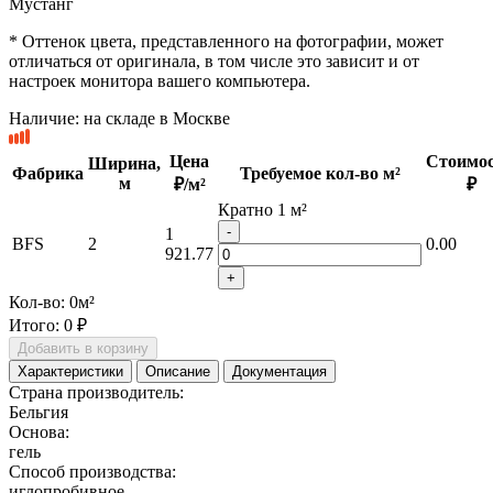
Мустанг
* Оттенок цвета, представленного на фотографии, может
отличаться от оригинала, в том числе это зависит и от
настроек монитора вашего компьютера.
Наличие:
на складе в Москве
Цена
Стоимос
Ширина,
Фабрика
Требуемое кол-во м²
м
₽/м²
₽
Кратно 1 м²
-
1
BFS
2
0.00
921.77
+
Кол-во:
0
м²
Итого:
0 ₽
Добавить в корзину
Характеристики
Описание
Документация
Страна производитель:
Бельгия
Основа:
гель
Способ производства:
иглопробивное