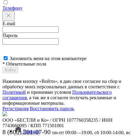
Телефону
E-mail
Пароль
Запомнить меня на этом компьютере
* Обязательные поля
Войти
Нажимая кнопку «Войти», я даю свое согласие на сбор и
обработку моих персональных данных в соответствии с
Политикой
и принимаю условия
Пользовательского
соглашения
, а так же я согласен получать рекламные и
информационные материалы.
Регистрация
Восстановить пароль
ООО «БЕСТЛИ и Ко» / ОГРН 1077760358235 / ИНН
7743660095 / КПП 771501001
8 (800) 301-07-90
Главная
пн-пт 09:00—19:00, сб 10:00-14:00, вс