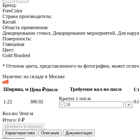
Бренд:
FreeColor
Страна производитель:
Китай
Область применения:
Декорирование стекол, Декорирование мероприятий, Для нару
Поверхность:
Глянцевая
Цвет:
Gold Brushed
* Оттенок цвета, представленного на фотографии, может отлича
Наличие:
на складе в Москве
Ширина, м
Требуемое кол-во пог.м
Цена ₽/пог.м
Ст
Кратно 1 пог.м
1.22
380.92
0.
-
+
Кол-во:
0
пог.м
Итого:
0 ₽
Добавить в корзину
Характеристики
Описание
Документация
Описание: