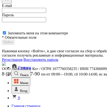
E-mail
Пароль
Запомнить меня на этом компьютере
* Обязательные поля
Войти
Нажимая кнопку «Войти», я даю свое согласие на сбор и обра
согласен получать рекламные и информационные материалы.
Регистрация
Восстановить пароль
Главная
ООО «БЕСТЛИ и Ко» / ОГРН 1077760358235 / ИНН 774366009
8 (800) 301-07-90
пн-пт 09:00—19:00, сб 10:00-14:00, вс 
Поиск
Меню
Вход
0
Главная страница