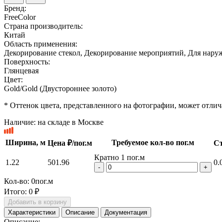
Бренд:
FreeColor
Страна производитель:
Китай
Область применения:
Декорирование стекол, Декорирование мероприятий, Для нару
Поверхность:
Глянцевая
Цвет:
Gold/Gold (Двустороннее золото)
* Оттенок цвета, представленного на фотографии, может отлича
Наличие:
на складе в Москве
Ширина, м
Требуемое кол-во пог.м
Цена ₽/пог.м
Ст
Кратно 1 пог.м
1.22
501.96
0.
-
+
Кол-во:
0
пог.м
Итого:
0 ₽
Добавить в корзину
Характеристики
Описание
Документация
Описание: