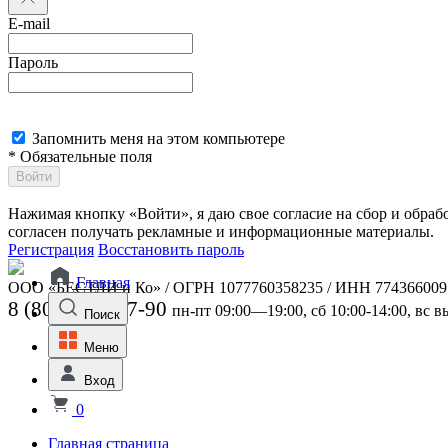
E-mail
Пароль
Запомнить меня на этом компьютере
* Обязательные поля
Войти
Нажимая кнопку «Войти», я даю свое согласие на сбор и обра
согласен получать рекламные и информационные материалы.
Регистрация
Восстановить пароль
Главная
ООО «БЕСТЛИ и Ко» / ОГРН 1077760358235 / ИНН 774366009
8 (800) 301-07-90
пн-пт 09:00—19:00, сб 10:00-14:00, вс 
Поиск
Меню
Вход
0
Главная страница