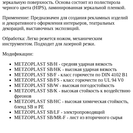
зеркальную поверхность. Основа состоит из полистирола
черного цвета (HIPS), ламинированная зеркальной пленкой.
Применение: Предназначен для создания рекламных изделий
и декоративного оформления интерьеров, театральных
декораций, выставочных экспозиций.
Обработка: Легко режется ножом, механическим
инструментом. Подходит для лазерной резки.
Модификации:
METZOPLAST SB/H - средняя ударная вязкость
METZOPLAST SB/HK - высокая ударная вязкость
METZOPLAST SB/F - класс горючести по DIN 4102 B1
METZOPLAST SB/FS - класс горючести по UL 94 V0
METZOPLAST SB/W - высокая погодостойкость
METZOPLAST SB/K - высокая стойкость к воздействию
фреонов
METZOPLAST SB/HC - высокая химическая стойкость,
бленд SB и PE
METZOPLAST SB/LF - электропроводящий
METZOPLAST SB/MR-F - лист из вторичного сырья