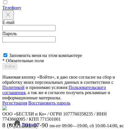
Телефону
E-mail
Пароль
Запомнить меня на этом компьютере
* Обязательные поля
Войти
Нажимая кнопку «Войти», я даю свое согласие на сбор и
обработку моих персональных данных в соответствии с
Политикой
и принимаю условия
Пользовательского
соглашения
, а так же я согласен получать рекламные и
информационные материалы.
Регистрация
Восстановить пароль
ООО «БЕСТЛИ и Ко» / ОГРН 1077760358235 / ИНН
7743660095 / КПП 771501001
8 (800) 301-07-90
Главная
пн-пт 09:00—19:00, сб 10:00-14:00, вс