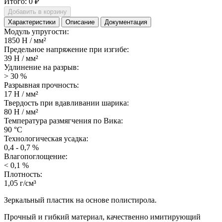
Итого:
0 ₽
Добавить в корзину
Характеристики
Описание
Документация
Модуль упругости:
1850 Н / мм²
Предельное напряжение при изгибе:
39 Н / мм²
Удлинение на разрыв:
> 30 %
Разрывная прочность:
17 Н / мм²
Твердость при вдавливании шарика:
80 Н / мм²
Температура размягчения по Вика:
90 °С
Технологическая усадка:
0,4 - 0,7 %
Влагопоглощение:
< 0,1 %
Плотность:
1,05 г/см³
Зеркальный пластик на основе полистирола.
Прочный и гибкий материал, качественно имитирующий