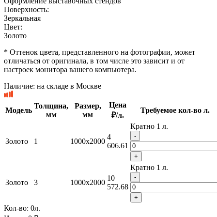
Оформление выставочных стендов
Поверхность:
Зеркальная
Цвет:
Золото
* Оттенок цвета, представленного на фотографии, может
отличаться от оригинала, в том числе это зависит и от
настроек монитора вашего компьютера.
Наличие:
на складе в Москве
Цена
Толщина,
Размер,
Модель
Требуемое кол-во л.
мм
мм
₽/л.
Кратно 1 л.
-
4
Золото
1
1000x2000
606.61
+
Кратно 1 л.
-
10
Золото
3
1000x2000
572.68
+
Кол-во:
0
л.