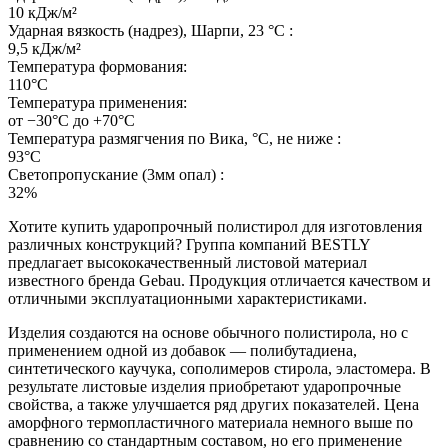
10 кДж/м²
Ударная вязкость (надрез), Шарпи, 23 °С :
9,5 кДж/м²
Температура формования:
110°С
Температура применения:
от −30°С до +70°С
Температура размягчения по Вика, °С, не ниже :
93°С
Светопропускание (3мм опал) :
32%
Хотите купить ударопрочный полистирол для изготовления
различных конструкций? Группа компаний BESTLY
предлагает высококачественный листовой материал
известного бренда Gebau. Продукция отличается качеством и
отличными эксплуатационными характеристиками.
Изделия создаются на основе обычного полистирола, но с
применением одной из добавок — полибутадиена,
синтетического каучука, сополимеров стирола, эластомера. В
результате листовые изделия приобретают ударопрочные
свойства, а также улучшается ряд других показателей. Цена
аморфного термопластичного материала немного выше по
сравнению со стандартным составом, но его применение