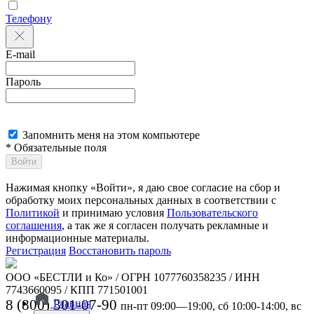
Телефону
E-mail
Пароль
Запомнить меня на этом компьютере
* Обязательные поля
Войти
Нажимая кнопку «Войти», я даю свое согласие на сбор и
обработку моих персональных данных в соответствии с
Политикой
и принимаю условия
Пользовательского
соглашения
, а так же я согласен получать рекламные и
информационные материалы.
Регистрация
Восстановить пароль
ООО «БЕСТЛИ и Ко» / ОГРН 1077760358235 / ИНН
7743660095 / КПП 771501001
8 (800) 301-07-90
Главная
пн-пт 09:00—19:00, сб 10:00-14:00, вс