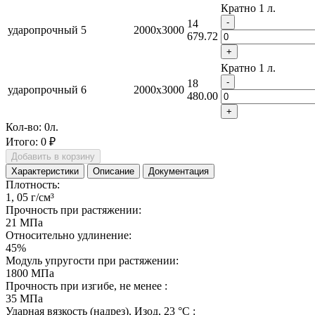
Кратно 1 л.
-
14
ударопрочный
5
2000x3000
679.72
+
Кратно 1 л.
-
18
ударопрочный
6
2000x3000
480.00
+
Кол-во:
0
л.
Итого:
0 ₽
Добавить в корзину
Характеристики
Описание
Документация
Плотность:
1, 05 г/см³
Прочность при растяжении:
21 МПа
Относительно удлинение:
45%
Модуль упругости при растяжении:
1800 МПа
Прочность при изгибе, не менее :
35 МПа
Ударная вязкость (надрез), Изод, 23 °С :