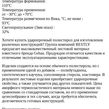
Температура формования:
110°С
Температура применения:
от −30°С до +70°С
Температура размягчения по Вика, °С, не ниже :
93°С
Светопропускание (3мм опал) :
32%
Хотите купить ударопрочный полистирол для изготовления
различных конструкций? Группа компаний BESTLY
предлагает высококачественный листовой материал
известного бренда Gebau. Продукция отличается качеством и
отличными эксплуатационными характеристиками.
Изделия создаются на основе обычного полистирола, но с
применением одной из добавок — полибутадиена,
синтетического каучука, сополимеров стирола, эластомера. В
результате листовые изделия приобретают ударопрочные
свойства, а также улучшается ряд других показателей. Цена
аморфного термопластичного материала немного выше по
сравнению со стандартным составом, но его применение
целесообразно в тех случаях, когда требуется обеспечить
долговечность готовых конструкций.