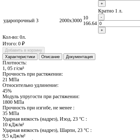
+
Кратно 1 л.
-
10
ударопрочный
3
2000x3000
166.64
+
Кол-во:
0
л.
Итого:
0 ₽
Добавить в корзину
Характеристики
Описание
Документация
Плотность:
1, 05 г/см³
Прочность при растяжении:
21 МПа
Относительно удлинение:
45%
Модуль упругости при растяжении:
1800 МПа
Прочность при изгибе, не менее :
35 МПа
Ударная вязкость (надрез), Изод, 23 °С :
10 кДж/м²
Ударная вязкость (надрез), Шарпи, 23 °С :
9,5 кДж/м²