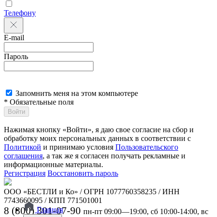
Телефону
E-mail
Пароль
Запомнить меня на этом компьютере
* Обязательные поля
Войти
Нажимая кнопку «Войти», я даю свое согласие на сбор и
обработку моих персональных данных в соответствии с
Политикой
и принимаю условия
Пользовательского
соглашения
, а так же я согласен получать рекламные и
информационные материалы.
Регистрация
Восстановить пароль
ООО «БЕСТЛИ и Ко» / ОГРН 1077760358235 / ИНН
7743660095 / КПП 771501001
8 (800) 301-07-90
Главная
пн-пт 09:00—19:00, сб 10:00-14:00, вс