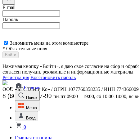
E-mail
Пароль
Запомнить меня на этом компьютере
* Обязательные поля
Войти
Нажимая кнопку «Войти», я даю свое согласие на сбор и обра
согласен получать рекламные и информационные материалы.
Регистрация
Восстановить пароль
Главная
ООО «БЕСТЛИ и Ко» / ОГРН 1077760358235 / ИНН 774366009
8 (800) 301-07-90
пн-пт 09:00—19:00, сб 10:00-14:00, вс 
Поиск
Меню
Вход
0
Главная страница