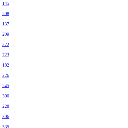
145
208
137
209
272
723
182
226
245
300
228
306
535