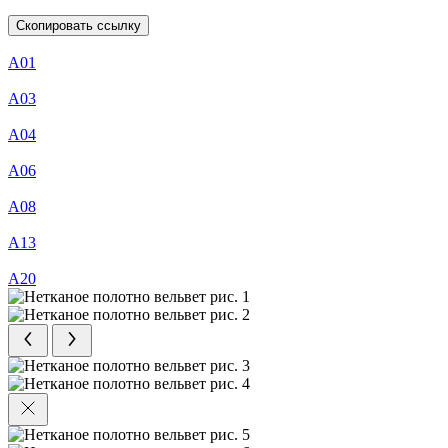
Скопировать ссылку
А01
А03
А04
А06
А08
А13
А20