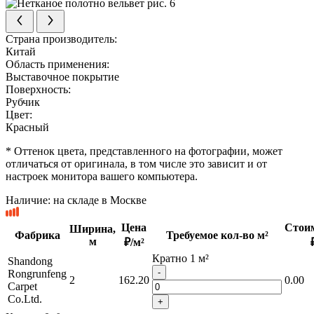
Страна производитель:
Китай
Область применения:
Выставочное покрытие
Поверхность:
Рубчик
Цвет:
Красный
* Оттенок цвета, представленного на фотографии, может
отличаться от оригинала, в том числе это зависит и от
настроек монитора вашего компьютера.
Наличие:
на складе в Москве
Цена
Стоим
Ширина,
Фабрика
Требуемое кол-во м²
м
₽/м²
Кратно 1 м²
Shandong
-
Rongrunfeng
2
162.20
0.00
Carpet
Co.Ltd.
+