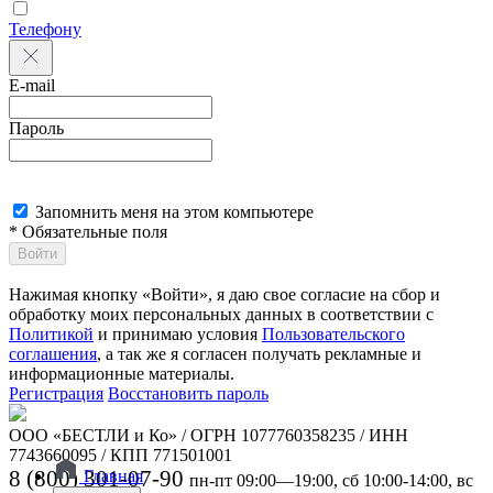
Телефону
E-mail
Пароль
Запомнить меня на этом компьютере
* Обязательные поля
Войти
Нажимая кнопку «Войти», я даю свое согласие на сбор и
обработку моих персональных данных в соответствии с
Политикой
и принимаю условия
Пользовательского
соглашения
, а так же я согласен получать рекламные и
информационные материалы.
Регистрация
Восстановить пароль
ООО «БЕСТЛИ и Ко» / ОГРН 1077760358235 / ИНН
7743660095 / КПП 771501001
8 (800) 301-07-90
Главная
пн-пт 09:00—19:00, сб 10:00-14:00, вс