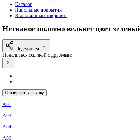
Каталог
Напольные покрытия
Выставочный ковролин
Нетканое полотно вельвет цвет зелены
Поделиться
Поделиться ссылкой с друзьями:
Скопировать ссылку
А01
А03
А04
А06