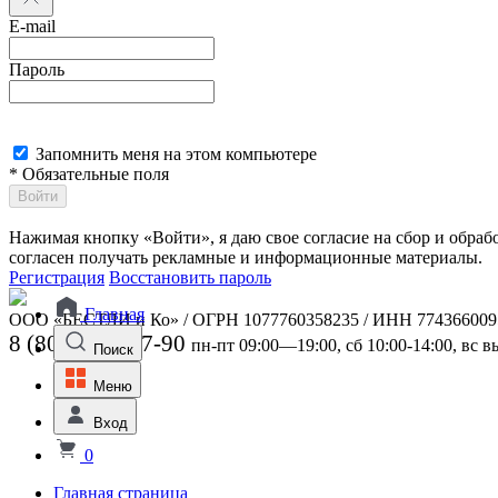
E-mail
Пароль
Запомнить меня на этом компьютере
* Обязательные поля
Войти
Нажимая кнопку «Войти», я даю свое согласие на сбор и обра
согласен получать рекламные и информационные материалы.
Регистрация
Восстановить пароль
Главная
ООО «БЕСТЛИ и Ко» / ОГРН 1077760358235 / ИНН 774366009
8 (800) 301-07-90
пн-пт 09:00—19:00, сб 10:00-14:00, вс 
Поиск
Меню
Вход
0
Главная страница