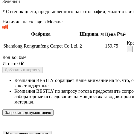
Зеленый
* Оттенок цвета, представленного на фотографии, может отлича
Наличие:
на складе в Москве
Фабрика
Ширина, м
Цена ₽/м²
Кра
Shandong Rongrunfeng Carpet Co.Ltd.
2
159.75
-
Кол-во:
0
м²
Итого:
0 ₽
Добавить в корзину
Компания BESTLY обращает Ваше внимание на то, что, с
как стандартные.
Компания BESTLY по запросу готова предоставить сопро
лабораторные исследования на мощностях заводов-произв
материал.
Запросить документацию
Нужна срочная помощь