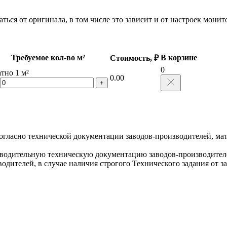
ться от оригинала, в том числе это зависит и от настроек мони
Требуемое кол-во м²
В корзине
Стоимость, ₽
0
тно 1 м²
0.00
+
огласно технической документации заводов-производителей, мат
водительную техническую документацию заводов-производителе
одителей, в случае наличия строгого Технического задания от з