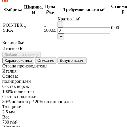
Цена
Стоимо
Ширина,
Фабрика
Требуемое кол-во м²
м
₽/м²
₽
Кратно 1 м²
-
POINTEX
1
2
0.00
S.P.A.
500.65
+
Кол-во:
0
м²
Итого:
0 ₽
Добавить в корзину
Характеристики
Описание
Документация
Страна производитель:
Италия
Основа:
полипропилен
Состав ворса:
100% полиэстер
Состав подложки:
80% полиэстер / 20% полипропилен
Толщина:
2.5 мм
Вес:
730 г/м²