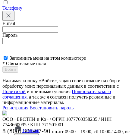
Телефону
E-mail
Пароль
Запомнить меня на этом компьютере
* Обязательные поля
Войти
Нажимая кнопку «Войти», я даю свое согласие на сбор и
обработку моих персональных данных в соответствии с
Политикой
и принимаю условия
Пользовательского
соглашения
, а так же я согласен получать рекламные и
информационные материалы.
Регистрация
Восстановить пароль
ООО «БЕСТЛИ и Ко» / ОГРН 1077760358235 / ИНН
7743660095 / КПП 771501001
8 (800) 301-07-90
Главная
пн-пт 09:00—19:00, сб 10:00-14:00, вс