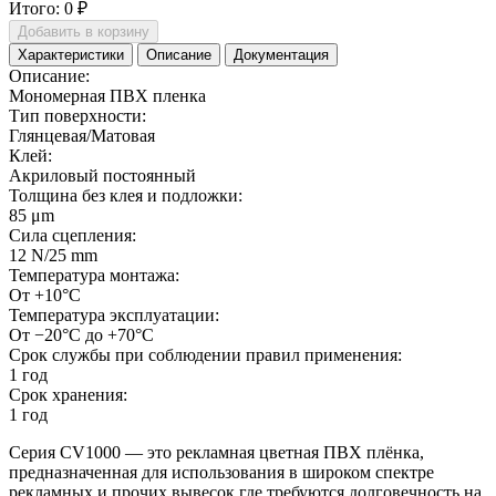
Итого:
0 ₽
Добавить в корзину
Характеристики
Описание
Документация
Описание:
Мономерная ПВХ пленка
Тип поверхности:
Глянцевая/Матовая
Клей:
Акриловый постоянный
Толщина без клея и подложки:
85 μm
Сила сцепления:
12 N/25 mm
Температура монтажа:
От +10°С
Температура эксплуатации:
От −20°С до +70°С
Срок службы при соблюдении правил применения:
1 год
Срок хранения:
1 год
Серия CV1000 — это рекламная цветная ПВХ плёнка,
предназначенная для использования в широком спектре
рекламных и прочих вывесок где требуются долговечность на