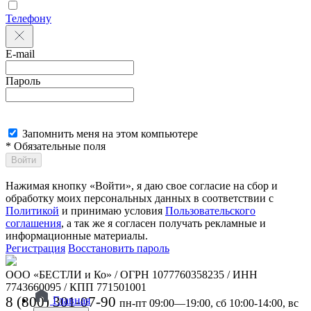
Телефону
E-mail
Пароль
Запомнить меня на этом компьютере
* Обязательные поля
Войти
Нажимая кнопку «Войти», я даю свое согласие на сбор и
обработку моих персональных данных в соответствии с
Политикой
и принимаю условия
Пользовательского
соглашения
, а так же я согласен получать рекламные и
информационные материалы.
Регистрация
Восстановить пароль
ООО «БЕСТЛИ и Ко» / ОГРН 1077760358235 / ИНН
7743660095 / КПП 771501001
8 (800) 301-07-90
Главная
пн-пт 09:00—19:00, сб 10:00-14:00, вс