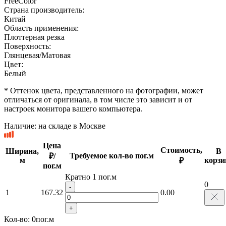
FreeColor
Страна производитель:
Китай
Область применения:
Плоттерная резка
Поверхность:
Глянцевая/Матовая
Цвет:
Белый
* Оттенок цвета, представленного на фотографии, может
отличаться от оригинала, в том числе это зависит и от
настроек монитора вашего компьютера.
Наличие:
на складе в Москве
Цена
Стоимость,
Ширина,
В
Требуемое кол-во пог.м
₽/
м
корзи
₽
пог.м
Кратно 1 пог.м
0
-
1
167.32
0.00
+
Кол-во:
0
пог.м