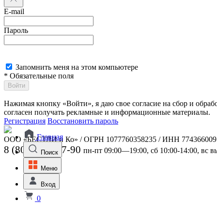
E-mail
Пароль
Запомнить меня на этом компьютере
* Обязательные поля
Войти
Нажимая кнопку «Войти», я даю свое согласие на сбор и обра
согласен получать рекламные и информационные материалы.
Регистрация
Восстановить пароль
Главная
ООО «БЕСТЛИ и Ко» / ОГРН 1077760358235 / ИНН 774366009
8 (800) 301-07-90
пн-пт 09:00—19:00, сб 10:00-14:00, вс 
Поиск
Меню
Вход
0