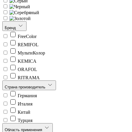
Бренд
FreeColor
REMIFOL
МультиКолор
KEMICA
ORAFOL
RITRAMA
Страна производитель
Германия
Италия
Китай
Турция
Область применения