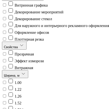
Витринная графика
Декорирование мероприятий
Декорирование стекол
Для наружного и интерьерного рекламного оформления
Оформление офисов
Плоттерная резка
Свойства
Прозрачная
Эффект изморози
Витражная
Ширина, м
1.00
1.22
1.26
1.52