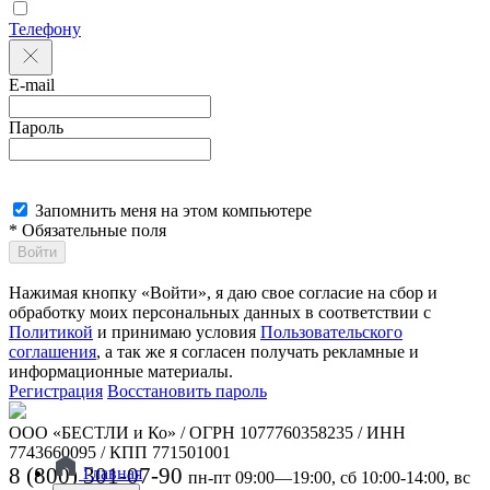
Телефону
E-mail
Пароль
Запомнить меня на этом компьютере
* Обязательные поля
Войти
Нажимая кнопку «Войти», я даю свое согласие на сбор и
обработку моих персональных данных в соответствии с
Политикой
и принимаю условия
Пользовательского
соглашения
, а так же я согласен получать рекламные и
информационные материалы.
Регистрация
Восстановить пароль
ООО «БЕСТЛИ и Ко» / ОГРН 1077760358235 / ИНН
7743660095 / КПП 771501001
8 (800) 301-07-90
Главная
пн-пт 09:00—19:00, сб 10:00-14:00, вс