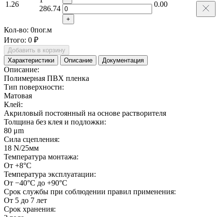
1.26
0.00
286.74
+
Кол-во:
0
пог.м
Итого:
0 ₽
Добавить в корзину
Характеристики
Описание
Документация
Описание:
Полимерная ПВХ пленка
Тип поверхности:
Матовая
Клей:
Акриловый постоянный на основе растворителя
Толщина без клея и подложки:
80 μm
Сила сцепления:
18 N/25мм
Температура монтажа:
От +8°С
Температура эксплуатации:
От −40°С до +90°С
Срок службы при соблюдении правил применения:
От 5 до 7 лет
Срок хранения: