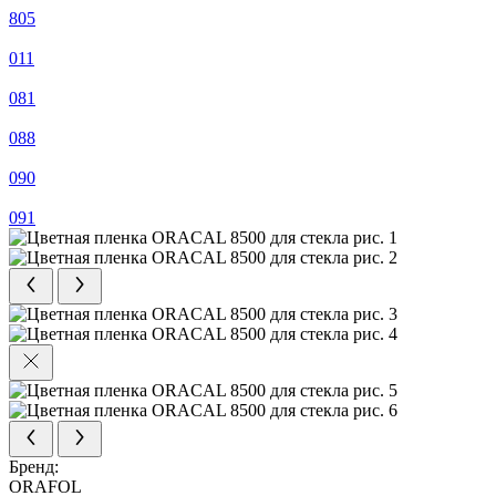
805
011
081
088
090
091
Бренд:
ORAFOL