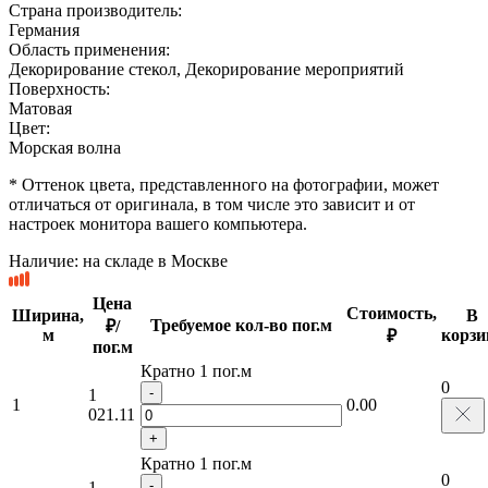
Страна производитель:
Германия
Область применения:
Декорирование стекол, Декорирование мероприятий
Поверхность:
Матовая
Цвет:
Морская волна
* Оттенок цвета, представленного на фотографии, может
отличаться от оригинала, в том числе это зависит и от
настроек монитора вашего компьютера.
Наличие:
на складе в Москве
Цена
Стоимость,
Ширина,
В
Требуемое кол-во пог.м
₽/
м
корзи
₽
пог.м
Кратно 1 пог.м
0
-
1
1
0.00
021.11
+
Кратно 1 пог.м
0
-
1