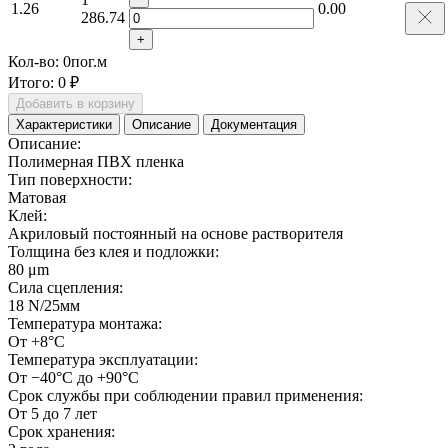
1.26
0.00
286.74
+
Кол-во:
0
пог.м
Итого:
0 ₽
Добавить в корзину
Характеристики
Описание
Документация
Описание:
Полимерная ПВХ пленка
Тип поверхности:
Матовая
Клей:
Акриловый постоянный на основе растворителя
Толщина без клея и подложки:
80 μm
Сила сцепления:
18 N/25мм
Температура монтажа:
От +8°С
Температура эксплуатации:
От −40°С до +90°С
Срок службы при соблюдении правил применения:
От 5 до 7 лет
Срок хранения: