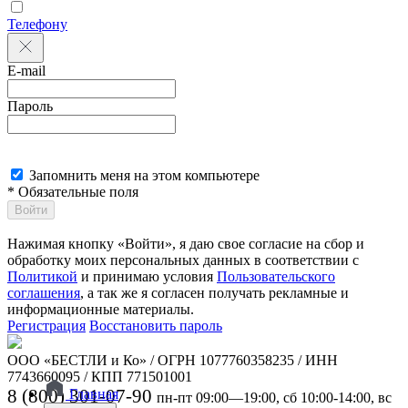
Телефону
E-mail
Пароль
Запомнить меня на этом компьютере
* Обязательные поля
Войти
Нажимая кнопку «Войти», я даю свое согласие на сбор и
обработку моих персональных данных в соответствии с
Политикой
и принимаю условия
Пользовательского
соглашения
, а так же я согласен получать рекламные и
информационные материалы.
Регистрация
Восстановить пароль
ООО «БЕСТЛИ и Ко» / ОГРН 1077760358235 / ИНН
7743660095 / КПП 771501001
8 (800) 301-07-90
Главная
пн-пт 09:00—19:00, сб 10:00-14:00, вс