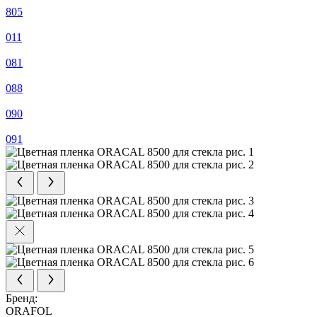
805
011
081
088
090
091
Бренд:
ORAFOL