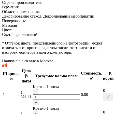
Страна производитель:
Германия
Область применения:
Декорирование стекол, Декорирование мероприятий
Поверхность:
Матовая
Цвет:
Светло-фиолетовый
* Оттенок цвета, представленного на фотографии, может
отличаться от оригинала, в том числе это зависит и от
настроек монитора вашего компьютера.
Наличие:
на складе в Москве
Цена
Стоимость,
Ширина,
В
Требуемое кол-во пог.м
₽/
м
корзи
₽
пог.м
Кратно 1 пог.м
0
-
1
1
0.00
021.11
+
Кратно 1 пог.м
0
-
1