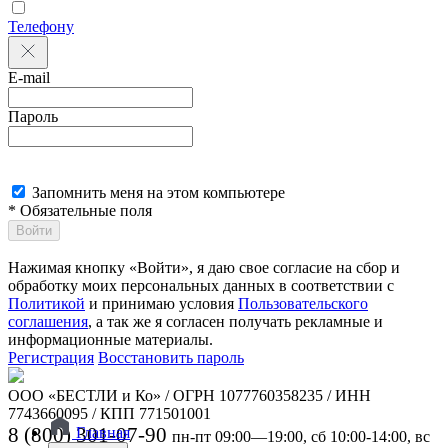
Телефону
E-mail
Пароль
Запомнить меня на этом компьютере
* Обязательные поля
Войти
Нажимая кнопку «Войти», я даю свое согласие на сбор и
обработку моих персональных данных в соответствии с
Политикой
и принимаю условия
Пользовательского
соглашения
, а так же я согласен получать рекламные и
информационные материалы.
Регистрация
Восстановить пароль
ООО «БЕСТЛИ и Ко» / ОГРН 1077760358235 / ИНН
7743660095 / КПП 771501001
8 (800) 301-07-90
Главная
пн-пт 09:00—19:00, сб 10:00-14:00, вс