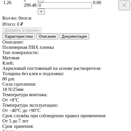
1.26
0.00
299.48
+
Кол-во:
0
пог.м
Итого:
0 ₽
Добавить в корзину
Характеристики
Описание
Документация
Описание:
Полимерная ПВХ пленка
Тип поверхности:
Матовая
Клей:
Акриловый постоянный на основе растворителя
Толщина без клея и подложки:
80 μm
Сила сцепления:
18 N/25мм
Температура монтажа:
От +8°С
Температура эксплуатации:
От −40°С до +90°С
Срок службы при соблюдении правил применения:
От 5 до 7 лет
Срок хранения: