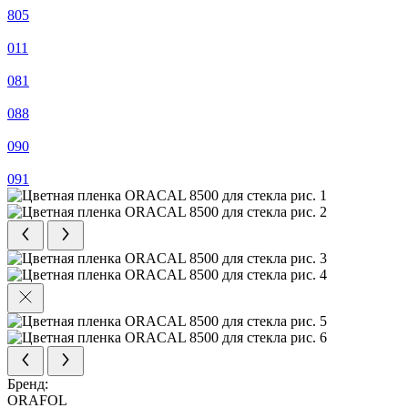
805
011
081
088
090
091
Бренд:
ORAFOL