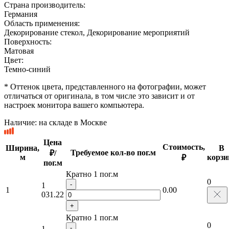
Страна производитель:
Германия
Область применения:
Декорирование стекол, Декорирование мероприятий
Поверхность:
Матовая
Цвет:
Темно-синий
* Оттенок цвета, представленного на фотографии, может
отличаться от оригинала, в том числе это зависит и от
настроек монитора вашего компьютера.
Наличие:
на складе в Москве
Цена
Стоимость,
Ширина,
В
Требуемое кол-во пог.м
₽/
м
корзи
₽
пог.м
Кратно 1 пог.м
0
-
1
1
0.00
031.22
+
Кратно 1 пог.м
0
-
1