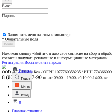
E-mail
Пароль
Запомнить меня на этом компьютере
* Обязательные поля
Войти
Нажимая кнопку «Войти», я даю свое согласие на сбор и обра
согласен получать рекламные и информационные материалы.
Регистрация
Восстановить пароль
Главная
ООО «БЕСТЛИ и Ко» / ОГРН 1077760358235 / ИНН 774366009
8 (800) 301-07-90
пн-пт 09:00—19:00, сб 10:00-14:00, вс 
Поиск
Меню
Вход
0
Главная страница