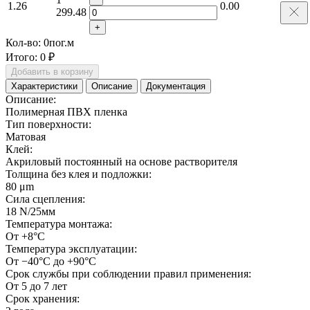
1.26
0.00
299.48
+
Кол-во:
0
пог.м
Итого:
0 ₽
Добавить в корзину
Характеристики
Описание
Документация
Описание:
Полимерная ПВХ пленка
Тип поверхности:
Матовая
Клей:
Акриловый постоянный на основе растворителя
Толщина без клея и подложки:
80 μm
Сила сцепления:
18 N/25мм
Температура монтажа:
От +8°С
Температура эксплуатации:
От −40°С до +90°С
Срок службы при соблюдении правил применения:
От 5 до 7 лет
Срок хранения: