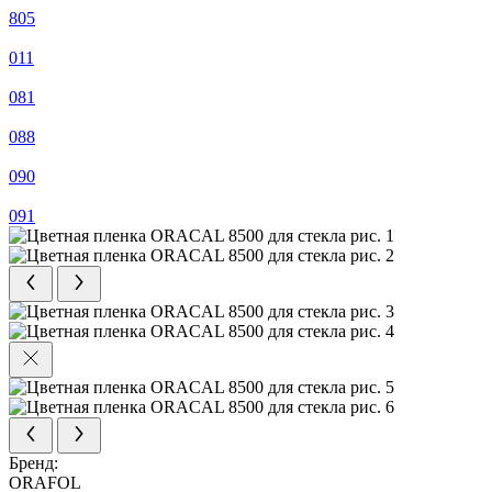
805
011
081
088
090
091
Бренд:
ORAFOL