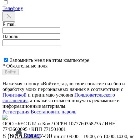
Телефону
E-mail
Пароль
Запомнить меня на этом компьютере
* Обязательные поля
Войти
Нажимая кнопку «Войти», я даю свое согласие на сбор и
обработку моих персональных данных в соответствии с
Политикой
и принимаю условия
Пользовательского
соглашения
, а так же я согласен получать рекламные и
информационные материалы.
Регистрация
Восстановить пароль
ООО «БЕСТЛИ и Ко» / ОГРН 1077760358235 / ИНН
7743660095 / КПП 771501001
8 (800) 301-07-90
Главная
пн-пт 09:00—19:00, сб 10:00-14:00, вс