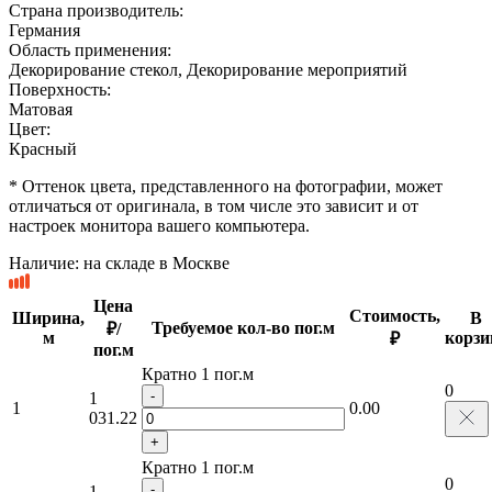
Страна производитель:
Германия
Область применения:
Декорирование стекол, Декорирование мероприятий
Поверхность:
Матовая
Цвет:
Красный
* Оттенок цвета, представленного на фотографии, может
отличаться от оригинала, в том числе это зависит и от
настроек монитора вашего компьютера.
Наличие:
на складе в Москве
Цена
Стоимость,
Ширина,
В
Требуемое кол-во пог.м
₽/
м
корзи
₽
пог.м
Кратно 1 пог.м
0
-
1
1
0.00
031.22
+
Кратно 1 пог.м
0
-
1