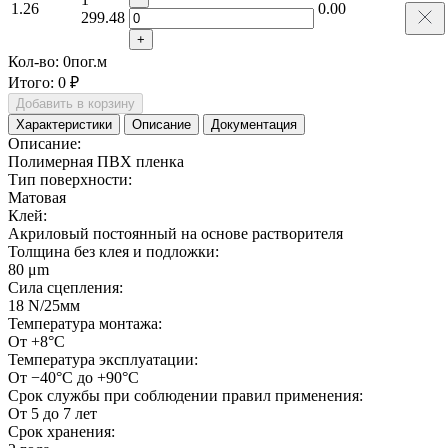
1.26
0.00
299.48
+
Кол-во:
0
пог.м
Итого:
0 ₽
Добавить в корзину
Характеристики
Описание
Документация
Описание:
Полимерная ПВХ пленка
Тип поверхности:
Матовая
Клей:
Акриловый постоянный на основе растворителя
Толщина без клея и подложки:
80 μm
Сила сцепления:
18 N/25мм
Температура монтажа:
От +8°С
Температура эксплуатации:
От −40°С до +90°С
Срок службы при соблюдении правил применения:
От 5 до 7 лет
Срок хранения: