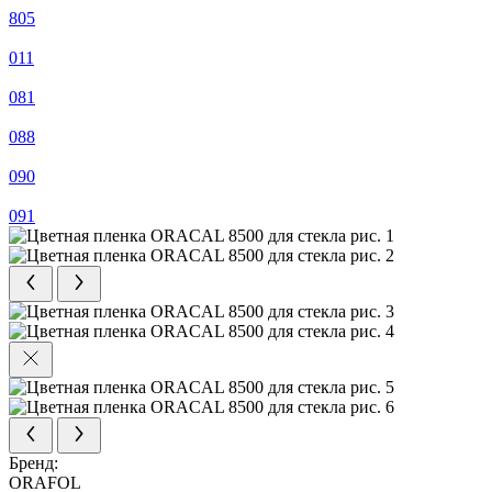
805
011
081
088
090
091
Бренд:
ORAFOL