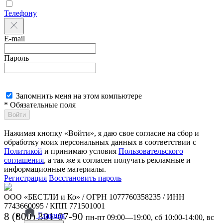
Телефону
E-mail
Пароль
Запомнить меня на этом компьютере
* Обязательные поля
Войти
Нажимая кнопку «Войти», я даю свое согласие на сбор и
обработку моих персональных данных в соответствии с
Политикой
и принимаю условия
Пользовательского
соглашения
, а так же я согласен получать рекламные и
информационные материалы.
Регистрация
Восстановить пароль
ООО «БЕСТЛИ и Ко» / ОГРН 1077760358235 / ИНН
7743660095 / КПП 771501001
8 (800) 301-07-90
Главная
пн-пт 09:00—19:00, сб 10:00-14:00, вс