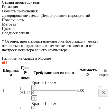
Страна производитель:
Германия
Область применения:
Декорирование стекол, Декорирование мероприятий
Поверхность:
Матовая
Цвет:
Средне-зеленый
* Оттенок цвета, представленного на фотографии, может
отличаться от оригинала, в том числе это зависит и от
настроек монитора вашего компьютера.
Наличие:
на складе в Москве
Цена
Стоимость,
Ширина,
В
Требуемое кол-во пог.м
₽/
м
корзи
₽
пог.м
Кратно 1 пог.м
0
-
1
1
0.00
031.22
+
Кратно 1 пог.м
0
-
1