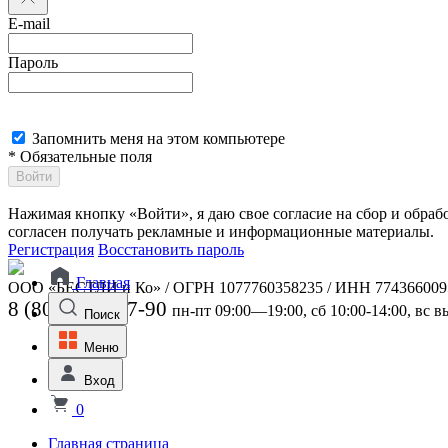
E-mail
Пароль
Запомнить меня на этом компьютере
* Обязательные поля
Войти
Нажимая кнопку «Войти», я даю свое согласие на сбор и обра
согласен получать рекламные и информационные материалы.
Регистрация
Восстановить пароль
Главная
ООО «БЕСТЛИ и Ко» / ОГРН 1077760358235 / ИНН 774366009
8 (800) 301-07-90
пн-пт 09:00—19:00, сб 10:00-14:00, вс 
Поиск
Меню
Вход
0
Главная страница