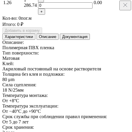
1.26
0.00
286.74
+
Кол-во:
0
пог.м
Итого:
0 ₽
Добавить в корзину
Характеристики
Описание
Документация
Описание:
Полимерная ПВХ пленка
Тип поверхности:
Матовая
Клей:
Акриловый постоянный на основе растворителя
Толщина без клея и подложки:
80 μm
Сила сцепления:
18 N/25мм
Температура монтажа:
От +8°С
Температура эксплуатации:
От −40°С до +90°С
Срок службы при соблюдении правил применения:
От 5 до 7 лет
Срок хранения: