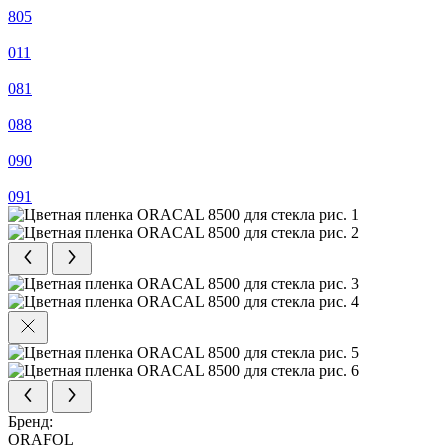
805
011
081
088
090
091
Бренд:
ORAFOL