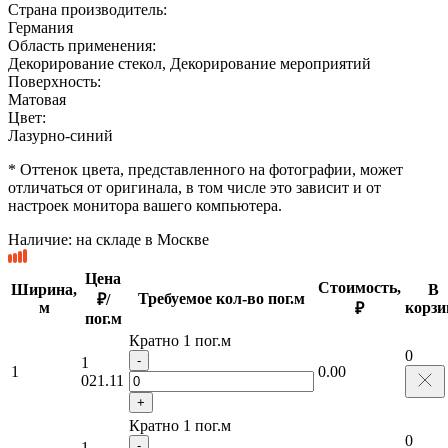
Страна производитель:
Германия
Область применения:
Декорирование стекол, Декорирование мероприятий
Поверхность:
Матовая
Цвет:
Лазурно-синий
* Оттенок цвета, представленного на фотографии, может
отличаться от оригинала, в том числе это зависит и от
настроек монитора вашего компьютера.
Наличие:
на складе в Москве
Цена
Стоимость,
Ширина,
В
Требуемое кол-во пог.м
₽/
м
корзи
₽
пог.м
Кратно 1 пог.м
0
-
1
1
0.00
021.11
+
Кратно 1 пог.м
0
-
1