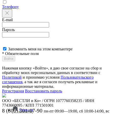
Телефону
E-mail
Пароль
Запомнить меня на этом компьютере
* Обязательные поля
Войти
Нажимая кнопку «Войти», я даю свое согласие на сбор и
обработку моих персональных данных в соответствии с
Политикой
и принимаю условия
Пользовательского
соглашения
, а так же я согласен получать рекламные и
информационные материалы.
Регистрация
Восстановить пароль
ООО «БЕСТЛИ и Ко» / ОГРН 1077760358235 / ИНН
7743660095 / КПП 771501001
8 (800) 301-07-90
Главная
пн-пт 09:00—19:00, сб 10:00-14:00, вс