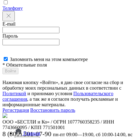
Телефону
E-mail
Пароль
Запомнить меня на этом компьютере
* Обязательные поля
Войти
Нажимая кнопку «Войти», я даю свое согласие на сбор и
обработку моих персональных данных в соответствии с
Политикой
и принимаю условия
Пользовательского
соглашения
, а так же я согласен получать рекламные и
информационные материалы.
Регистрация
Восстановить пароль
ООО «БЕСТЛИ и Ко» / ОГРН 1077760358235 / ИНН
7743660095 / КПП 771501001
8 (800) 301-07-90
Главная
пн-пт 09:00—19:00, сб 10:00-14:00, вс