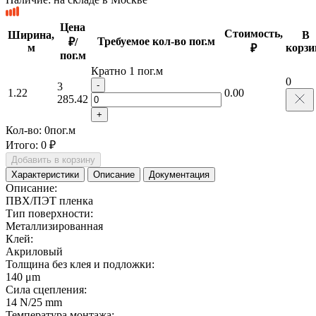
Цена
Стоимость,
Ширина,
В
Требуемое кол-во пог.м
₽/
м
корзи
₽
пог.м
Кратно 1 пог.м
0
-
3
1.22
0.00
285.42
+
Кол-во:
0
пог.м
Итого:
0 ₽
Добавить в корзину
Характеристики
Описание
Документация
Описание:
ПВХ/ПЭТ пленка
Тип поверхности:
Металлизированная
Клей:
Акриловый
Толщина без клея и подложки:
140 μm
Сила сцепления:
14 N/25 mm
Температура монтажа: