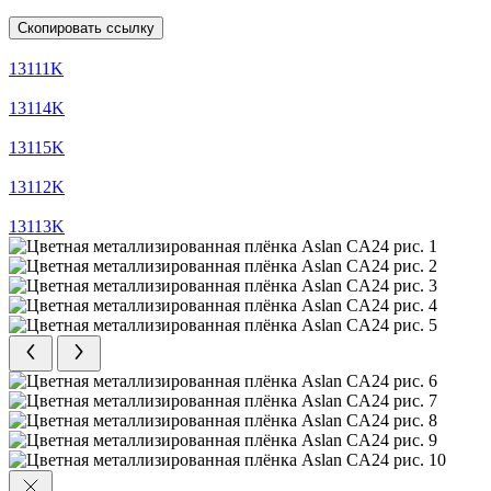
Скопировать ссылку
13111K
13114K
13115K
13112K
13113K