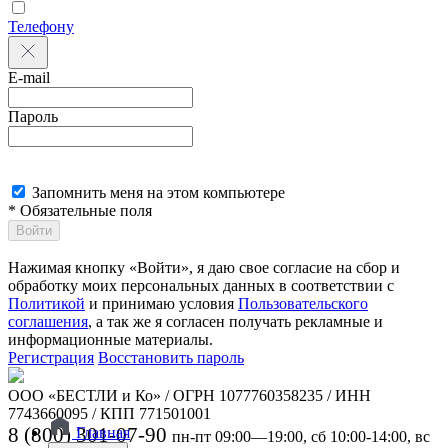
Телефону
E-mail
Пароль
Запомнить меня на этом компьютере
* Обязательные поля
Войти
Нажимая кнопку «Войти», я даю свое согласие на сбор и
обработку моих персональных данных в соответствии с
Политикой
и принимаю условия
Пользовательского
соглашения
, а так же я согласен получать рекламные и
информационные материалы.
Регистрация
Восстановить пароль
ООО «БЕСТЛИ и Ко» / ОГРН 1077760358235 / ИНН
7743660095 / КПП 771501001
8 (800) 301-07-90
Главная
пн-пт 09:00—19:00, сб 10:00-14:00, вс