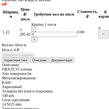
Цена
Стоимость,
Ширина,
В
Требуемое кол-во пог.м
₽/
м
корзи
₽
пог.м
Кратно 1 пог.м
0
-
3
1.22
0.00
285.42
+
Кол-во:
0
пог.м
Итого:
0 ₽
Добавить в корзину
Характеристики
Описание
Документация
Описание:
ПВХ/ПЭТ пленка
Тип поверхности:
Металлизированная
Клей:
Акриловый
Толщина без клея и подложки:
140 μm
Сила сцепления:
14 N/25 mm
Температура монтажа: