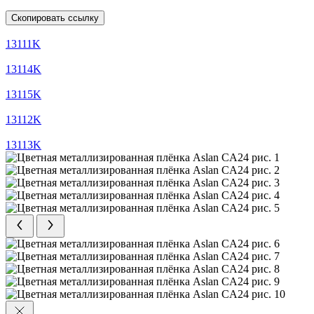
Скопировать ссылку
13111K
13114K
13115K
13112K
13113K