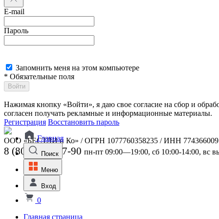
E-mail
Пароль
Запомнить меня на этом компьютере
* Обязательные поля
Войти
Нажимая кнопку «Войти», я даю свое согласие на сбор и обра
согласен получать рекламные и информационные материалы.
Регистрация
Восстановить пароль
Главная
ООО «БЕСТЛИ и Ко» / ОГРН 1077760358235 / ИНН 774366009
8 (800) 301-07-90
пн-пт 09:00—19:00, сб 10:00-14:00, вс 
Поиск
Меню
Вход
0
Главная страница