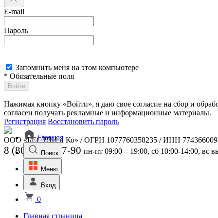
E-mail
Пароль
Запомнить меня на этом компьютере
* Обязательные поля
Войти
Нажимая кнопку «Войти», я даю свое согласие на сбор и обра
согласен получать рекламные и информационные материалы.
Регистрация
Восстановить пароль
Главная
ООО «БЕСТЛИ и Ко» / ОГРН 1077760358235 / ИНН 774366009
8 (800) 301-07-90
пн-пт 09:00—19:00, сб 10:00-14:00, вс 
Поиск
Меню
Вход
0
Главная страница