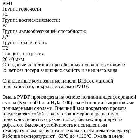
КМ1
Группа горючести:
Г4
Группа воспламеняемости:
В1
Группа дымообразующей способности:
Д2
Группа токсичности:
Т2
Толщина покрытия:
20-40 мкм
Стендовые испытания при обычных погодных условиях:
25 лет без потери защитных свойств и внешнего вида
Стандартные композитные панели Bildex с матовой
поверхностью, покрытые эмалью PVDF.
Эмаль PVDF произведена на основе поливинилденфторидной
смолы (Kynar 500 или Hylar 500) в комбинации с акриловыми
полимерными смолами. Внешний вид покрытого проката
представляет собой гладкую равномерно окрашенную
поверхность без пузырьков, полос, мелких пор и других
дефектов. Высокая устойчивость к повышенным
температурным нагрузкам и резким колебаниям температур.
Рабочие температуры от –60°С до +120°С. Эмаль панели