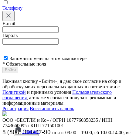
Телефону
E-mail
Пароль
Запомнить меня на этом компьютере
* Обязательные поля
Войти
Нажимая кнопку «Войти», я даю свое согласие на сбор и
обработку моих персональных данных в соответствии с
Политикой
и принимаю условия
Пользовательского
соглашения
, а так же я согласен получать рекламные и
информационные материалы.
Регистрация
Восстановить пароль
ООО «БЕСТЛИ и Ко» / ОГРН 1077760358235 / ИНН
7743660095 / КПП 771501001
8 (800) 301-07-90
Главная
пн-пт 09:00—19:00, сб 10:00-14:00, вс