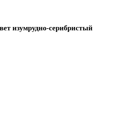
вет изумрудно-серибристый