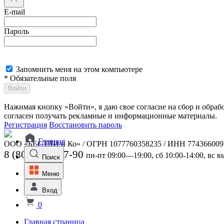
E-mail
Пароль
Запомнить меня на этом компьютере
* Обязательные поля
Войти
Нажимая кнопку «Войти», я даю свое согласие на сбор и обра
согласен получать рекламные и информационные материалы.
Регистрация
Восстановить пароль
Главная
ООО «БЕСТЛИ и Ко» / ОГРН 1077760358235 / ИНН 774366009
8 (800) 301-07-90
пн-пт 09:00—19:00, сб 10:00-14:00, вс 
Поиск
Меню
Вход
0
Главная страница