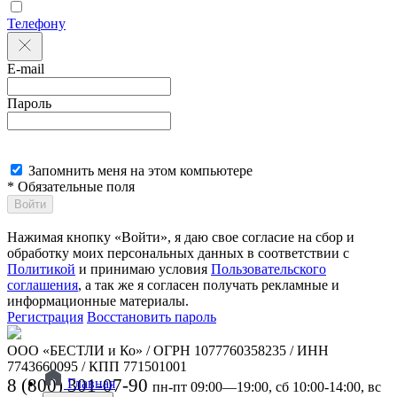
Телефону
E-mail
Пароль
Запомнить меня на этом компьютере
* Обязательные поля
Войти
Нажимая кнопку «Войти», я даю свое согласие на сбор и
обработку моих персональных данных в соответствии с
Политикой
и принимаю условия
Пользовательского
соглашения
, а так же я согласен получать рекламные и
информационные материалы.
Регистрация
Восстановить пароль
ООО «БЕСТЛИ и Ко» / ОГРН 1077760358235 / ИНН
7743660095 / КПП 771501001
8 (800) 301-07-90
Главная
пн-пт 09:00—19:00, сб 10:00-14:00, вс