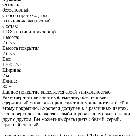
Основа:
безосновный
Способ производства:
вальцово-каландровый
Состав:
ПВХ (поливинилхлорид)
Высота:
2.6 мм
Высота покрытия:
2.6 мм
Вес:
1700 г/м²
Ширина:
2 м
Длина:
30 м
Данное покрытие выделяется своей уникальностью.
Равномерное цветовое изображение, обеспечивает
сдержанный стиль, что привлекает внимание посетителей к
этому покрытию. Expotrend доступен в 4 различных цветах,
его поверхность позволяет комбинировать цветовые оттенки
друг с другом. Вы можете выбрать цвета : белый, серый,
красный, черный.
Толщина материала (всего 2,6 мм, а вес-1700 г/м2) и гибкость