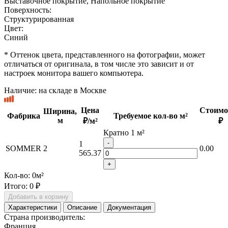
Выставочное покрытие, Напольное покрытие
Поверхность:
Структурированная
Цвет:
Синий
* Оттенок цвета, представленного на фотографии, может
отличаться от оригинала, в том числе это зависит и от
настроек монитора вашего компьютера.
Наличие:
на складе в Москве
Цена
Стоимо
Ширина,
Фабрика
Требуемое кол-во м²
м
₽/м²
₽
Кратно 1 м²
-
1
SOMMER
2
0.00
565.37
+
Кол-во:
0
м²
Итого:
0 ₽
Добавить в корзину
Характеристики
Описание
Документация
Страна производитель:
Франция