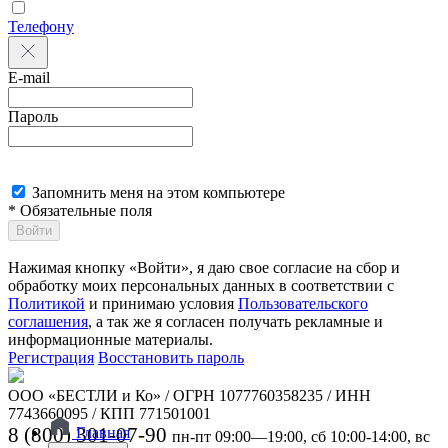
Телефону
E-mail
Пароль
Запомнить меня на этом компьютере
* Обязательные поля
Войти
Нажимая кнопку «Войти», я даю свое согласие на сбор и
обработку моих персональных данных в соответствии с
Политикой
и принимаю условия
Пользовательского
соглашения
, а так же я согласен получать рекламные и
информационные материалы.
Регистрация
Восстановить пароль
ООО «БЕСТЛИ и Ко» / ОГРН 1077760358235 / ИНН
7743660095 / КПП 771501001
8 (800) 301-07-90
Главная
пн-пт 09:00—19:00, сб 10:00-14:00, вс