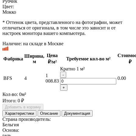
Рубчик
Цвет:
Мокко
* Оттенок цвета, представленного на фотографии, может
отличаться от оригинала, в том числе это зависит и от
настроек монитора вашего компьютера.
Наличие:
на складе в Москве
Цена
Стоимос
Ширина,
Фабрика
Требуемое кол-во м²
м
₽/м²
₽
Кратно 1 м²
-
1
BFS
4
0.00
008.83
+
Кол-во:
0
м²
Итого:
0 ₽
Добавить в корзину
Характеристики
Описание
Документация
Страна производитель:
Бельгия
Основа:
гель