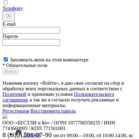
Телефону
E-mail
Пароль
Запомнить меня на этом компьютере
* Обязательные поля
Войти
Нажимая кнопку «Войти», я даю свое согласие на сбор и
обработку моих персональных данных в соответствии с
Политикой
и принимаю условия
Пользовательского
соглашения
, а так же я согласен получать рекламные и
информационные материалы.
Регистрация
Восстановить пароль
ООО «БЕСТЛИ и Ко» / ОГРН 1077760358235 / ИНН
7743660095 / КПП 771501001
8 (800) 301-07-90
Главная
пн-пт 09:00—19:00, сб 10:00-14:00, вс