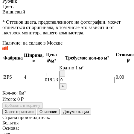
Рубчик
Цвет:
Вишневый
* Оттенок цвета, представленного на фотографии, может
отличаться от оригинала, в том числе это зависит и от
настроек монитора вашего компьютера.
Наличие:
на складе в Москве
Цена
Стоимос
Ширина,
Фабрика
Требуемое кол-во м²
м
₽/м²
₽
Кратно 1 м²
-
1
BFS
4
0.00
018.23
+
Кол-во:
0
м²
Итого:
0 ₽
Добавить в корзину
Характеристики
Описание
Документация
Страна производитель:
Бельгия
Основа:
гель