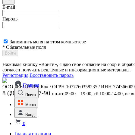
E-mail
Пароль
Запомнить меня на этом компьютере
* Обязательные поля
Войти
Нажимая кнопку «Войти», я даю свое согласие на сбор и обра
согласен получать рекламные и информационные материалы.
Регистрация
Восстановить пароль
Главная
ООО «БЕСТЛИ и Ко» / ОГРН 1077760358235 / ИНН 774366009
8 (800) 301-07-90
пн-пт 09:00—19:00, сб 10:00-14:00, вс 
Поиск
Меню
Вход
0
Главная страница