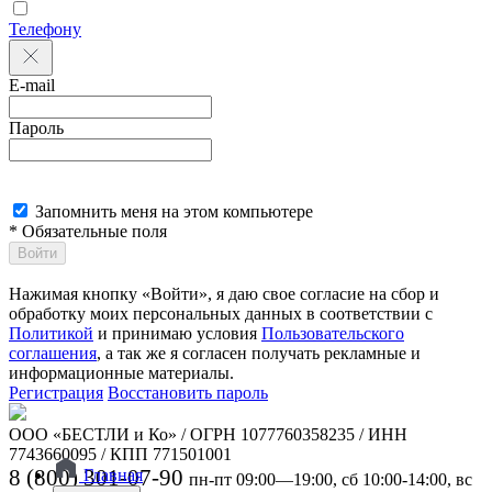
Телефону
E-mail
Пароль
Запомнить меня на этом компьютере
* Обязательные поля
Войти
Нажимая кнопку «Войти», я даю свое согласие на сбор и
обработку моих персональных данных в соответствии с
Политикой
и принимаю условия
Пользовательского
соглашения
, а так же я согласен получать рекламные и
информационные материалы.
Регистрация
Восстановить пароль
ООО «БЕСТЛИ и Ко» / ОГРН 1077760358235 / ИНН
7743660095 / КПП 771501001
8 (800) 301-07-90
Главная
пн-пт 09:00—19:00, сб 10:00-14:00, вс