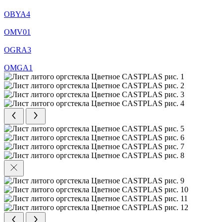
OBYA4
OMV01
OGRA3
ОМGA1