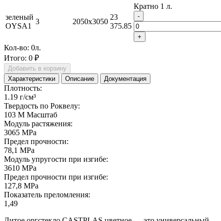
Кратно 1 л.
-
зеленый
23
3
2050x3050
OYSA1
375.85
+
Кол-во:
0
л.
Итого:
0 ₽
Добавить в корзину
Характеристики
Описание
Документация
Плотность:
1.19 г/см³
Твердость по Роквелу:
103 М Масштаб
Модуль растяжения:
3065 MPa
Предел прочности:
78,1 MPa
Модуль упругости при изгибе:
3610 MPa
Предел прочности при изгибе:
127,8 MPa
Показатель преломления:
1,49
Литое оргстекло СASTPLAS цветное — это универсальный