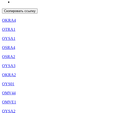
Скопировать ссылку
OKRA4
OТRA1
OYSA1
OSRA4
OSRA2
OYSA3
OKRA2
OYS01
OMV44
OMVE1
OYSA2